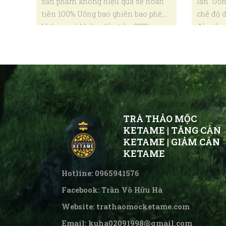
sản phẩm không hiệu quả sẽ hoàn
lần. Uốn
tiền 100% Uống bao ghiền bao phê,
chế độ 
không mê không lấy tiền ????
đủ giấc.
TRÀ THẢO MỘC
KETAME | TĂNG CÂN
KETAME | GIẢM CÂN
KETAME
Hotline: 0965941576
Facebook: Trần Võ Hữu Hà
Website:
trathaomocketame.com
Email: kuha02091998@gmail.com