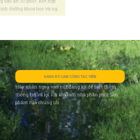
g sau ăn 30 phút. Kết hợp
dinh dưỡng khoa học và ngủ
ĐĂNG KÝ LÀM CÔNG TÁC VIÊN
Hãy nhấn ngay vào nút đăng ký để biết thêm
thông tin và lợi ích khi làm nhà phân phối sản
phẩm của chúng tôi