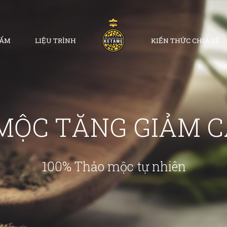
HẨM
LIỆU TRÌNH
KIẾN THỨC CHIA SẺ
MỘC TĂNG GIẢM 
100% Thảo mộc tự nhiên