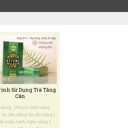
Trình Sử Dụng Trà Tăng
Cân
̛̉ dụng: Uống 2 viên/ngày.
trì cân nặng thì chỉ uống 1
ày hoặc cách ngày uống 1