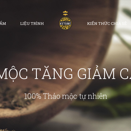
HẨM
LIỆU TRÌNH
KIẾN THỨC CHIA SẺ
MỘC TĂNG GIẢM 
100% Thảo mộc tự nhiên