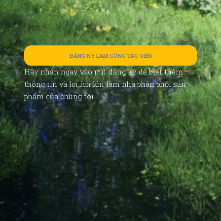
ĐĂNG KÝ LÀM CÔNG TÁC VIÊN
Hãy nhấn ngay vào nút đăng ký để biết thêm
thông tin và lợi ích khi làm nhà phân phối sản
phẩm của chúng tôi